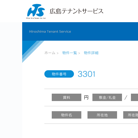
ホーム >
物件一覧
>
物件詳細
3301
物件番号
円
/
賃料
敷金/礼金
物件名
所在地
所在階