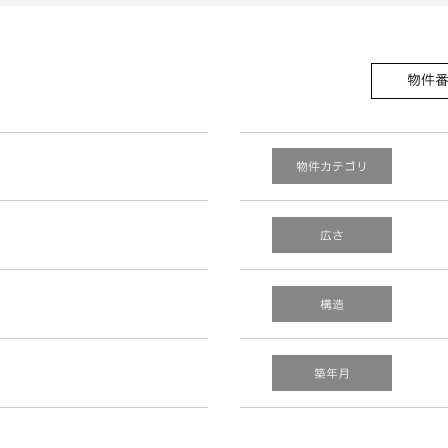
物件
物件カテゴリ
広さ
構造
築年月