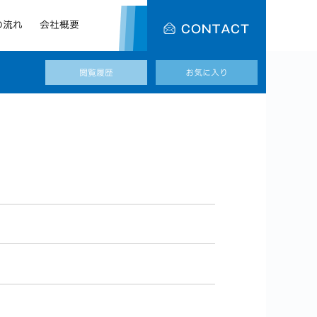
メ
ー
の流れ
会社概要
ル
で
の
お
閲覧履歴
問
お気に入り
い
合
わ
せ