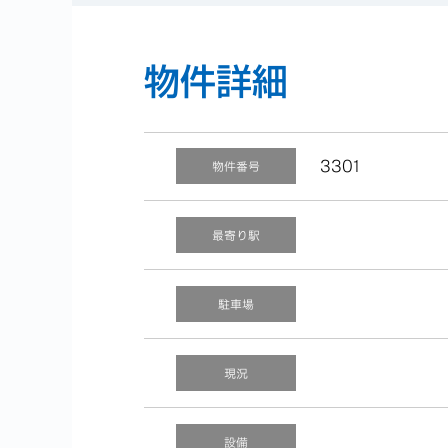
物件詳細
3301
物件番号
最寄り駅
駐車場
現況
設備