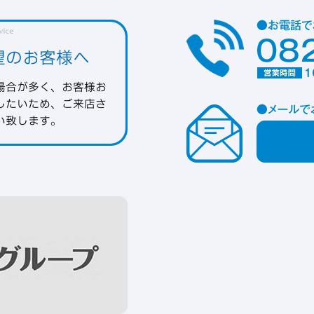
望のお客様へ
場合が多く、お客様お
したいため、ご来店さ
い致します。
メ
ー
ル
フ
ォ
ー
ム