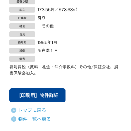
最寄り駅
173.56坪／573.63㎡
広さ
有り
駐車場
その他
構造
現況
1986年1月
築年月
所在階１Ｆ
設備
備考
要消費税（賃料・礼金・仲介手数料）その他/保証会社、損
害保険必加入。
【印刷用】物件詳細
トップに戻る
物件一覧へ戻る