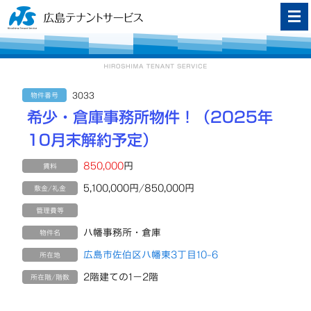
3033
物件番号
希少・倉庫事務所物件！（2025年
10月末解約予定）
850,000
円
賃料
5,100,000円/850,000円
敷金/礼金
管理費等
八幡事務所・倉庫
物件名
広島市佐伯区八幡東3丁目10-6
所在地
2階建ての1－2階
所在階/階数