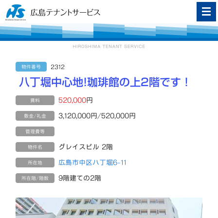
2312
物件番号
八丁堀中心地!珈琲館の上2階です！
520,000
円
賃料
3,120,000円/520,000円
敷金/礼金
管理費等
グレイスビル 2階
物件名
広島市中区八丁堀6-11
所在地
9階建ての2階
所在階/階数